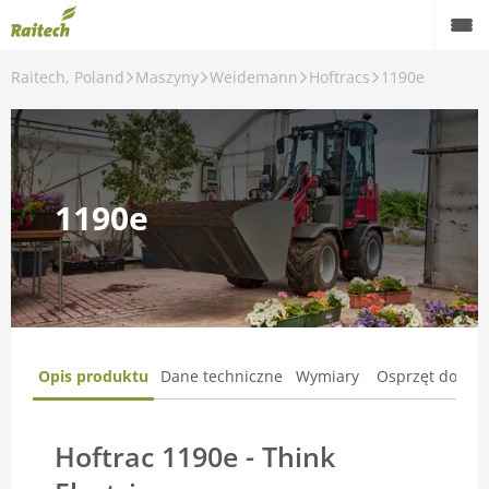
Raitech, Poland
Maszyny
Weidemann
Hoftracs
1190e
Maszyny
Maszyny używane
Części zamienne
1190e
Serwis
Rolnictwo precyzyjne
Finansowanie
Opis produktu
Dane techniczne
Wymiary
Osprzęt dodat
Kariera
O nas
Hoftrac 1190e - Think
Kontakt