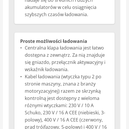
nadaje się do średnich i dużych
akumulatorów w celu osiągnięcia
szybszych czasów ładowania.
Proste możliwości ładowania
Centralna klapa ładowania jest łatwo
dostępna z zewnątrz. Za nią znajduje
się gniazdo, przełącznik aktywacyjny i
wskaźnik ładowania.
Kabel ładowania (wtyczka typu 2 po
stronie maszyny, znana z branży
motoryzacyjnej) razem ze skrzynką
kontrolną jest dostępny z wieloma
różnymi wtyczkami: 230 V / 10 A
Schuko, 230 V / 16 A CEE (niebieski, 3-
polowy), 400 V / 16 A CEE (czerwony,
prąd trójfazowy, 5-polowy) i 400 V / 16