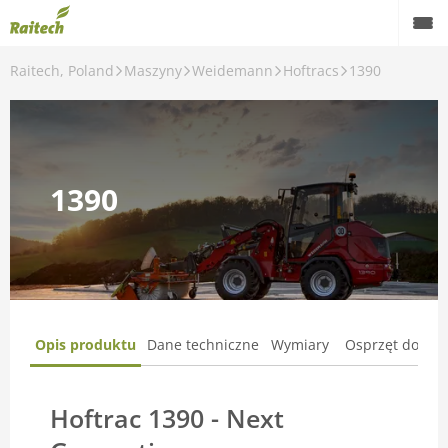
Raitech, Poland
Maszyny
Weidemann
Hoftracs
1390
Maszyny
Maszyny używane
Części zamienne
1390
Serwis
Rolnictwo precyzyjne
Finansowanie
Opis produktu
Dane techniczne
Wymiary
Osprzęt dodat
Kariera
O nas
Hoftrac 1390 - Next
Kontakt