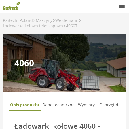
Raitech, Poland
Maszyny
Weidemann
Maszyny
Ładowarka kołowa teleskopowa
4060T
Maszyny używane
Części zamienne
4060
Serwis
Rolnictwo precyzyjne
Finansowanie
Kariera
Opis produktu
Dane techniczne
Wymiary
Osprzęt dodat
O nas
Ładowarki kołowe 4060 -
Kontakt