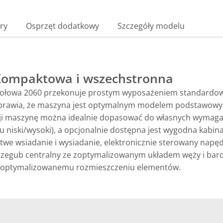
ry
Osprzęt dodatkowy
Szczegóły modelu
 Kompaktowa i wszechstronna
kołowa 2060 przekonuje prostym wyposażeniem standardow
 sprawia, że maszyna jest optymalnym modelem podstawowy
cji maszynę można idealnie dopasować do własnych wymag
 niski/wysoki), a opcjonalnie dostępna jest wygodna kabina
atwe wsiadanie i wysiadanie, elektronicznie sterowany napęd
przegub centralny ze zoptymalizowanym układem węży i bar
 zoptymalizowanemu rozmieszczeniu elementów.