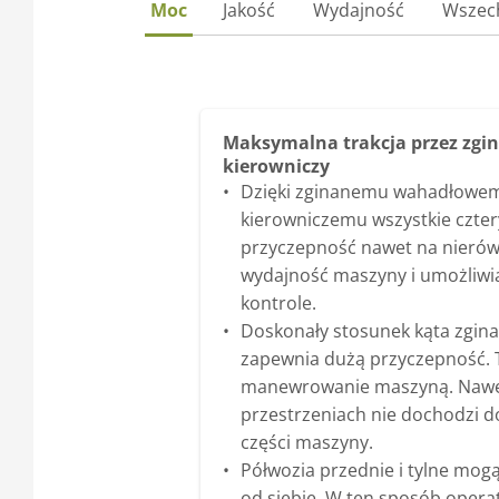
Moc
Jakość
Wydajność
Wszec
Maksymalna trakcja przez zgi
kierowniczy
Dzięki zginanemu wahadłowe
kierowniczemu wszystkie czter
przyczepność nawet na nierów
wydajność maszyny i umożliwi
kontrole.
Doskonały stosunek kąta zgina
zapewnia dużą przyczepność. 
manewrowanie maszyną. Nawe
przestrzeniach nie dochodzi do k
części maszyny.
Półwozia przednie i tylne mogą
od siebie. W ten sposób opera