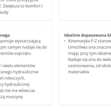
 Zwiększa to komfort i
jazdy
znego
Idealnie dopasowana k
ponuje wystarczającą
Kinematyka P-Z stanowi
 tym samym nadaje się do
Umożliwia ona znaczne
ementów osprzętu
mając przy tym idealn
Nadaje się ona do wie
 i wielu elementów
zastosowania, od obsłu
anego hydraulicznie
materiałów
ań roboczych.
cy hydraulicznej
waż nie ma wówczas
szą maszynę.