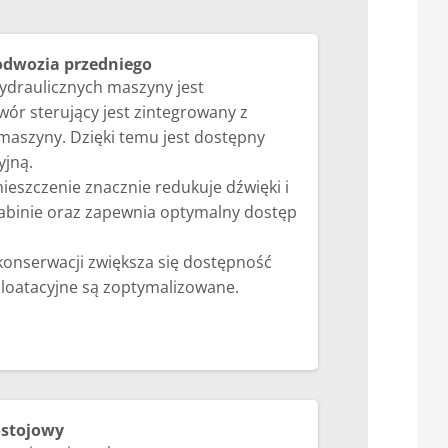
odwozia przedniego
draulicznych maszyny jest
ór sterujący jest zintegrowany z
aszyny. Dzięki temu jest dostępny
yjną.
eszczenie znacznie redukuje dźwięki i
kabinie oraz zapewnia optymalny dostęp
j konserwacji zwiększa się dostępność
ploatacyjne są zoptymalizowane.
ostojowy