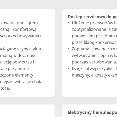
Dostęp serwisowy do p
lizowana pod kątem
Ułożenie przewodów hy
eczną i komfortową
zoptymalizowane, a zaw
ości przechowywania i
podwoziem przednim m
przez klapę konserwac
ciągane szyby i tylna
Zoptymalizowane rozmi
ymalną widoczność.
wytwarzanie ciepła w 
lacją powietrza i
podczas serwisowania.
stale przyjemne
Dzięki łatwej i szybkie
szczone elementy
maszyny, a koszty eks
iejsze wibracje i hałas
tora.
Elektryczny hamulec p