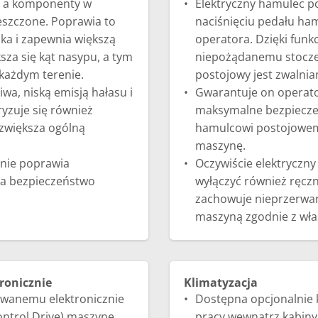
e, a komponenty w
Elektryczny hamulec p
eszczone. Poprawia to
naciśnięciu pedału ham
ka i zapewnia większą
operatora. Dzięki funk
za się kąt nasypu, a tym
niepożądanemu stoczen
każdym terenie.
postojowy jest zwalnia
iwa, niską emisją hałasu i
Gwarantuje on operat
zuje się również
maksymalne bezpieczeń
większa ogólną
hamulcowi postojowem
maszynę.
znie poprawia
Oczywiście elektryczn
sza bezpieczeństwo
wyłączyć również ręczn
zachowuje nieprzerwa
maszyną zgodnie z wła
ronicznie
Klimatyzacja
rowanemu elektronicznie
Dostępna opcjonalnie 
ontrol Drive) maszynę
pracy wewnątrz kabiny