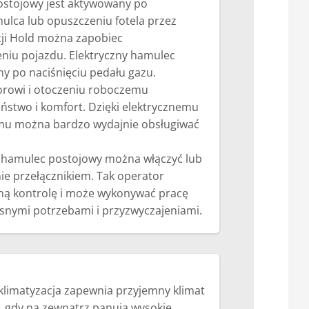
ostojowy jest aktywowany po
ulca lub opuszczeniu fotela przez
cji Hold można zapobiec
iu pojazdu. Elektryczny hamulec
ny po naciśnięciu pedału gazu.
orowi i otoczeniu roboczemu
stwo i komfort. Dzięki elektrycznemu
u można bardzo wydajnie obsługiwać
y hamulec postojowy można włączyć lub
ie przełącznikiem. Tak operator
ną kontrolę i może wykonywać pracę
snymi potrzebami i przyzwyczajeniami.
klimatyzacja zapewnia przyjemny klimat
, gdy na zewnątrz panują wysokie