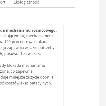
ort
Ekologiczność
ada mechanizmu różnicowego.
blokującym się mechanizmem
na 100-procentowa blokada
go zapewnia w razie potrzeby
iłę posuwu. To zwiększa
azdy blokada mechanizmu
czona, co zapewnia
duje mniejsze zużycie opon, a
ć kosztów eksploatacyjnych.