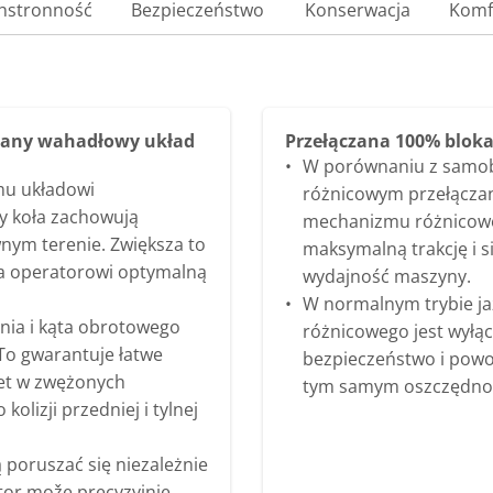
hstronność
Bezpieczeństwo
Konserwacja
Komf
nany wahadłowy układ
Przełączana 100% blok
W porównaniu z samo
mu układowi
różnicowym przełącza
y koła zachowują
mechanizmu różnicowe
nym terenie. Zwiększa to
maksymalną trakcję i s
a operatorowi optymalną
wydajność maszyny.
W normalnym trybie j
nia i kąta obrotowego
różnicowego jest wyłą
To gwarantuje łatwe
bezpieczeństwo i powo
t w zwężonych
tym samym oszczędnoś
olizji przedniej i tylnej
 poruszać się niezależnie
tor može precyzyjnie