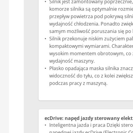
Silnik jest zamontowany poprzeczni
komorze silnika są optymalnie rozmi
przepływ powietrza pod pokrywą silni
wydajność chłodzenia. Ponadto zwięks
samym możliwość poruszania się po 
Silnik przekonuje niskim zużyciem pal
kompaktowymi wymiarami. Charaktery
wysokim momentem obrotowym, co z
wydajność maszyny.
Płasko opadająca maska silnika znac
widoczność do tyłu, co z kolei zwięk
podczas pracy z maszyną.
ecDrive: napęd jazdy sterowany elekt
Inteligentna jazda i praca Dzięki ste
napędowi jazdy ecDrive (Electronic C