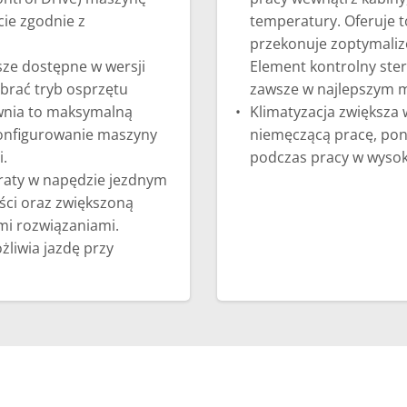
ie zgodnie z
temperatury. Oferuje 
przekonuje zoptymaliz
sze dostępne w wersji
Element kontrolny ster
brać tryb osprzętu
zawsze w najlepszym 
wnia to maksymalną
Klimatyzacja zwiększa
konfigurowanie maszyny
niemęczącą pracę, pon
.
podczas pracy w wysok
traty w napędzie jezdnym
ści oraz zwiększoną
mi rozwiązaniami.
liwia jazdę przy