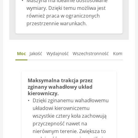
Maszyna ma idealnie dostosowane
wymiary. Dzięki temu możliwa jest
również praca w ograniczonych
przestrzennie warunkach.
Moc
Jakość
Wydajność
Wszechstronność
Komfort
K
Maksymalna trakcja przez
zginany wahadłowy układ
kierowniczy.
Dzięki zginanemu wahadłowemu
układowi kierowniczemu
wszystkie cztery koła zachowują
przyczepność nawet na
nierównym terenie. Zwiększa to