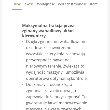
Moc
Jakość
Wydajność
Wszechstronność
Komfort
K
Maksymalna trakcja przez
zginany wahadłowy układ
kierowniczy.
Dzięki zginanemu wahadłowemu
układowi kierowniczemu
wszystkie cztery koła zachowują
przyczepność nawet na
nierównym terenie. Zwiększa to
wydajność maszyny i umożliwia
operatorowi optymalną kontrolę.
Doskonały stosunek kąta
zginania i kąta obrotowego
zapewnia dużą przyczepność. To
gwarantuje łatwe manewrowanie
maszyną. Nawet w zwężonych